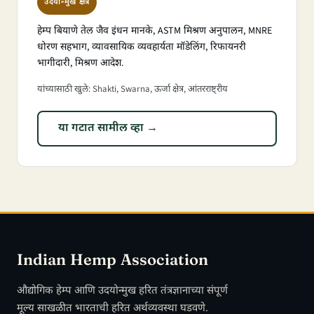
उदयोन्मुख क्षेत्र
हेम्प बियाणे तेल जैव इंधन मानके, ASTM मिश्रण अनुपालन, MNRE
धोरण सहभाग, व्यावसायिक व्यवहार्यता मॉडेलिंग, रिफायनरी
भागीदारी, मिश्रण आदेश.
यांच्यासाठी खुले: Shakti, Swarna, ऊर्जा क्षेत्र, आंतरराष्ट्रीय
या गटात सामील व्हा →
Indian Hemp Association
औद्योगिक हेम्प आणि उदयोन्मुख हरित तंत्रज्ञानाच्या संपूर्ण
मूल्य साखळीत भारताची हरित अर्थव्यवस्था घडवणे.