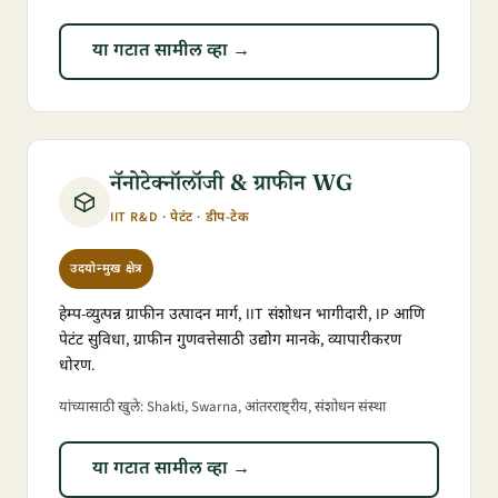
या गटात सामील व्हा →
नॅनोटेक्नॉलॉजी & ग्राफीन WG
IIT R&D · पेटंट · डीप-टेक
उदयोन्मुख क्षेत्र
हेम्प-व्युत्पन्न ग्राफीन उत्पादन मार्ग, IIT संशोधन भागीदारी, IP आणि
पेटंट सुविधा, ग्राफीन गुणवत्तेसाठी उद्योग मानके, व्यापारीकरण
धोरण.
यांच्यासाठी खुले: Shakti, Swarna, आंतरराष्ट्रीय, संशोधन संस्था
या गटात सामील व्हा →