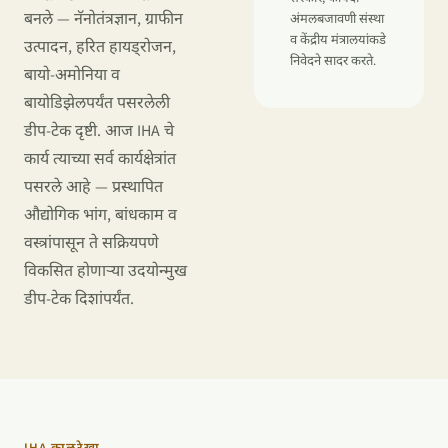
बनले — नॅनोतंत्रज्ञान, ग्राफीन
अंमलबजावणी संस्था
व केंद्रीय मंत्रालयांकडे
उत्पादन, हरित हायड्रोजन,
निवेदने सादर करते.
बायो-अमोनिया व
बायोडिझेलपर्यंत पसरलेली
डीप-टेक दृष्टी. आज IHA चे
कार्य त्याच्या सर्व कार्यक्षेत्रांत
पसरले आहे — प्रस्थापित
औद्योगिक भांग, बांधकाम व
वस्त्रांपासून ते सक्रियपणे
विकसित होणाऱ्या उदयोन्मुख
डीप-टेक दिशांपर्यंत.