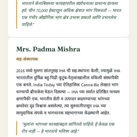
भारताने कॅनाबिसच्या फायद्यांवरील संशोधनाला प्राधान्य द्यायला
हवे. चीन 70,000 हेक्टरहून अधिक क्षेत्रात भांग पिकवतो — भारत
एक गंभीर औद्योगिक भांग क्षेत्र उभारू शकतो आणि उभारलेच
पाहिजे."
Mrs. Padma Mishra
सह-संस्थापक
2016 मध्ये मुलगा शांतनूसह IHA ची सह-स्थापना केली, ज्यामुळे IHA
भारतातील दुर्मिळ बहु-पिढी कुटुंब-नेतृत्वाखालील वकिली संस्थांपैकी
एक बनले. India Today च्या ऐतिहासिक Canna-Biz लेखात भांग
धाग्याची ब्रीफकेस घेऊन दिसल्या — IHA च्या सर्वात प्रतिष्ठित माध्यम
क्षणांपैकी एक. भारतीय शेती व उत्पादन बदलण्याच्या भांगच्या
क्षमतेवर दृढ विश्वास असलेल्या, त्या सुरुवातीपासून IHA च्या
सामुदायिक संपर्क व भागधारक सहभागाच्या केंद्रस्थानी आहेत.
"मुलांना भांगच्या फायद्यांबद्दल सांगितले पाहिजे. हे केवळ एक
रोप नाही — हे भारताचे भविष्य आहे."