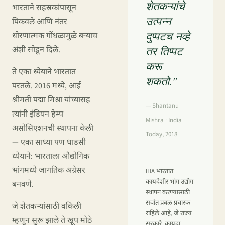
शेतकऱ्यांचे
भारताने सहस्रकांपासून
उत्पन्न
पिकवले आणि नंतर
दुप्पटच नव्हे
धोरणात्मक गोंधळामुळे बऱ्याच
अंशी सोडून दिले.
तर तिप्पट
करू
ते एका ध्येयाने भारतात
शकतो."
परतले. 2016 मध्ये, आई
श्रीमती पद्मा मिश्रा यांच्यासह
— Shantanu
त्यांनी इंडियन हेम्प
Mishra · India
असोसिएशनची स्थापना केली
Today, 2018
— एका साध्या पण धाडसी
ध्येयाने: भारताला औद्योगिक
भांगमध्ये जागतिक अग्रेसर
IHA भारतात
कायदेशीर भांग उद्योग
बनवणे.
स्थापन करण्यासाठी
सर्वात प्रबळ प्रचारक
जे शेतकऱ्यांसाठी वकिली
राहिले आहे, जे राज्य
म्हणून सुरू झाले ते खूप मोठे
सरकारे, कायदा