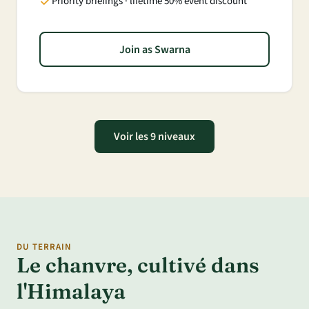
Priority briefings · lifetime 50% event discount
Join as Swarna
Voir les 9 niveaux
DU TERRAIN
Le chanvre, cultivé dans
l'Himalaya