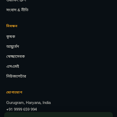
ওয়ার্কিং গ্রুপ
সংবাদ & নীতি
নিবন্ধন
কৃষক
আয়ুর্বেদ
স্বেচ্ছাসেবক
এসএমই
নিউজলেটার
যোগাযোগ
Gurugram, Haryana, India
+91 9999 659 994
info@indianhempassociation.com